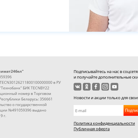
лимат24бел"
Подписывайтесь на нас в соцсетя
059396
и получайте дополнительные ски
3TECN30126211800100000000 в РУ
"Технобанк" БИК TECNBY22
ационный номер в Торговом
Новости и акции только для свои
Республики Беларусь: 356661
ьство о государственной
ации №491059396 выдано
Подпи
9 г.
Политика конфиденциальности
Публичная оферта