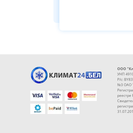
ООО "К
УНП 491
Р/с: BY8
№3 ОАО 
Регистр
реестре 
Свидетел
регистр
31.07.201