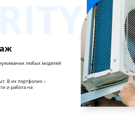
RITY
таж
бслуживании любых моделей
т. В их портфолио –
ти и работа на