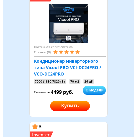
Настенная сплит-система
Отзывы (0)
Кондиционер инверторного
типа Vicool PRO VCI-DC24PRO /
VCO-DC24PRO
7000 (1830-7820) Вт
70 м2
26 дБ
О модели
4499 руб.
Стоимость:
Купить
5
Inventer