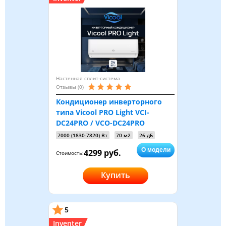
Настенная сплит-система
Отзывы (0)
Кондиционер инверторного
типа Vicool PRO Light VCI-
DC24PRO / VCO-DC24PRO
7000 (1830-7820) Вт
70 м2
26 дБ
О модели
4299 руб.
Стоимость:
Купить
5
Inventer