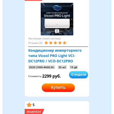
Настенная сплит-система
Отзывы (0)
Кондиционер инверторного
типа Vicool PRO Light VCI-
DC12PRO / VCO-DC12PRO
3520 (1000-4600) Вт
35 м2
19 дБ
О модели
2299 руб.
Стоимость:
Купить
5
Inventer