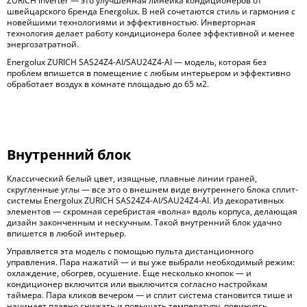
ZURICH Inverter — это улучшенная линейка кондиционеров от
швейцарского бренда Energolux. В ней сочетаются стиль и гармония с
новейшими технологиями и эффективностью. Инверторная
технология делает работу кондиционера более эффективной и менее
энергозатратной.
Energolux ZURICH SAS24Z4-AI/SAU24Z4-AI — модель, которая без
проблем впишется в помещение с любым интерьером и эффективно
обработает воздух в комнате площадью до 65 м
2
.
Внутренний блок
Классический белый цвет, изящные, плавные линии граней,
скругленные углы — все это о внешнем виде внутреннего блока сплит-
системы Energolux ZURICH SAS24Z4-AI/SAU24Z4-AI. Из декоративных
элементов — скромная серебристая «волна» вдоль корпуса, делающая
дизайн законченным и нескучным. Такой внутренний блок удачно
впишется в любой интерьер.
Управляется эта модель с помощью пульта дистанционного
управления. Пара нажатий — и вы уже выбрали необходимый режим:
охлаждение, обогрев, осушение. Еще несколько кнопок — и
кондиционер включится или выключится согласно настройкам
таймера. Пара кликов вечером — и сплит система становится тише и
начинает плавно снижать и повышать температуру, повинуясь