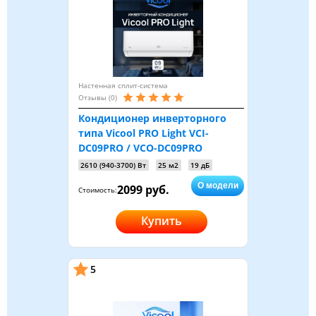
Настенная сплит-система
Отзывы (0)
Кондиционер инверторного
типа Vicool PRO Light VCI-
DC09PRO / VCO-DC09PRO
2610 (940-3700) Вт
25 м2
19 дБ
О модели
2099 руб.
Стоимость:
Купить
5