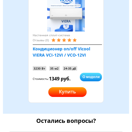
Настенная сплит-система
Отзывы (0)
Кондиционер on/off Vicool
VIERA VCI-12VI / VCO-12VI
3230 Вт
35 м2
24-35 дБ
О модели
1349 руб.
Стоимость:
Купить
Остались вопросы?