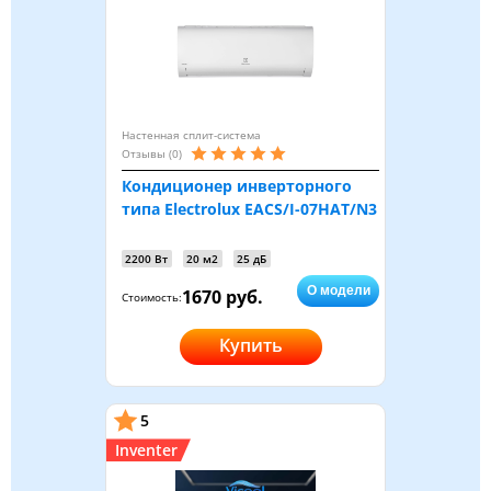
Настенная сплит-система
Отзывы (0)
Кондиционер инверторного
типа Electrolux EACS/I-07HAT/N3
2200 Вт
20 м2
25 дБ
О модели
1670 руб.
Стоимость:
Купить
5
Inventer