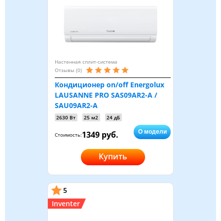
Настенная сплит-система
Отзывы (0)
Кондиционер on/off Energolux
LAUSANNE PRO SAS09AR2-A /
SAU09AR2-A
2630 Вт
25 м2
24 дБ
О модели
1349 руб.
Стоимость:
Купить
5
Inventer