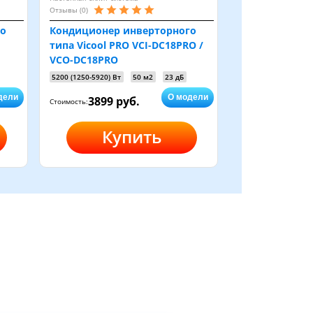
Отзывы (0)
го
Кондиционер инверторного
типа Vicool PRO VCI-DC18PRO /
VCO-DC18PRO
5200 (1250-5920) Вт
50 м2
23 дБ
дели
О модели
3899 руб.
Стоимость:
Купить