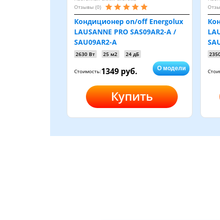
Отзывы (0)
Отзы
Кондиционер on/off Energolux
Кон
LAUSANNE PRO SAS09AR2-A /
LAU
SAU09AR2-A
SA
2630 Вт
25 м2
24 дБ
235
О модели
1349 руб.
Стоимость:
Стои
Купить