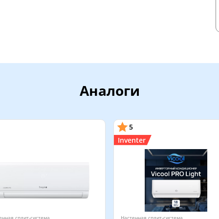
Аналоги
5
Inventer
енная сплит-система
Настенная сплит-система