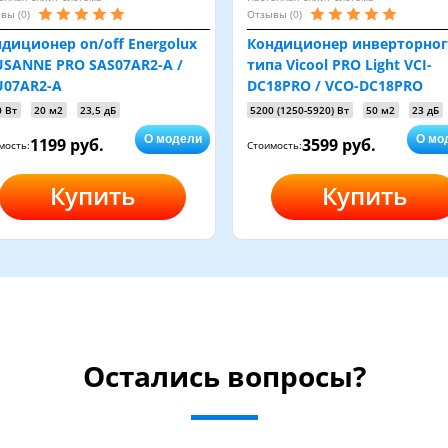
вы (0)
Отзывы (0)
диционер on/off Energolux
Кондиционер инверторно
SANNE PRO SAS07AR2-A /
типа Vicool PRO Light VCI-
U07AR2-A
DC18PRO / VCO-DC18PRO
0 Вт
20 м2
23,5 дБ
5200 (1250-5920) Вт
50 м2
23 дБ
О модели
О мо
1199 руб.
3599 руб.
мость:
Стоимость:
Купить
Купить
Остались вопросы?