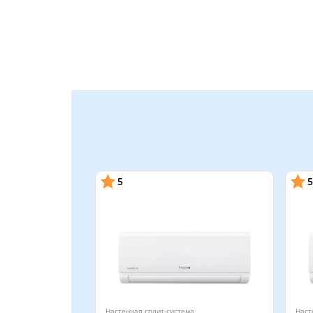
5
5
Настенная сплит-система
Наст