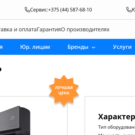
Сервис:
+375 (44) 587-68-10
Ю
авка и оплата
Гарантия
О производителях
я
Юр. лицам
Бренды
Услуги
P
Характе
Тип оборудован