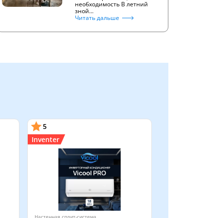
необходимость В летний
зной…
Читать дальше
5
Inventer
Настенная сплит-система