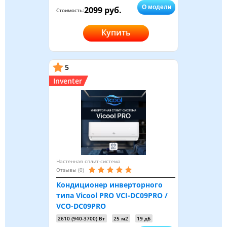
О модели
2099 руб.
Стоимость:
Купить
5
Inventer
Настенная сплит-система
Отзывы (0)
Кондиционер инверторного
типа Vicool PRO VCI-DC09PRO /
VCO-DC09PRO
2610 (940-3700) Вт
25 м2
19 дБ