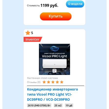
О модели
1199 руб.
Стоимость:
Купить
5
Inventer
Настенная сплит-система
Отзывы (0)
Кондиционер инверторного
типа Vicool PRO Light VCI-
DC09PRO / VCO-DC09PRO
2610 (940-3700) Вт
25 м2
19 дБ