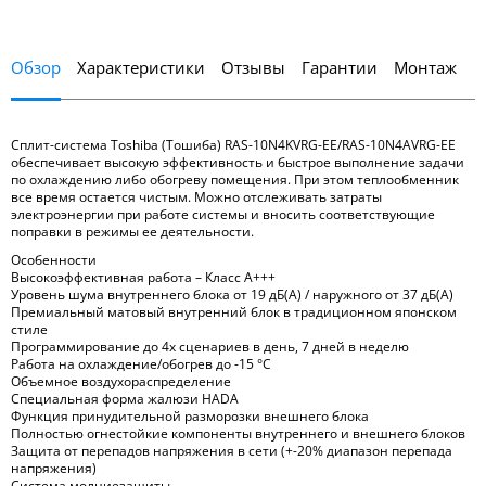
Обзор
Характеристики
Отзывы
Гарантии
Монтаж
Сплит-система Toshiba (Тошиба) RAS-10N4KVRG-EE/RAS-10N4AVRG-EE
обеспечивает высокую эффективность и быстрое выполнение задачи
по охлаждению либо обогреву помещения. При этом теплообменник
все время остается чистым. Можно отслеживать затраты
электроэнергии при работе системы и вносить соответствующие
поправки в режимы ее деятельности.
Особенности
Высокоэффективная работа – Класс А+++
Уровень шума внутреннего блока от 19 дБ(А) / наружного от 37 дБ(А)
Премиальный матовый внутренний блок в традиционном японском
стиле
Программирование до 4х сценариев в день, 7 дней в неделю
Работа на охлаждение/обогрев до -15 °С
Объемное воздухораспределение
Cпециальная форма жалюзи HADA
Функция принудительной разморозки внешнего блока
Полностью огнестойкие компоненты внутреннего и внешнего блоков
Защита от перепадов напряжения в сети (+-20% диапазон перепада
напряжения)
Система молниезащиты