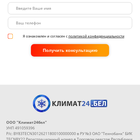
Я ознакомлен и согласен с
политикой конфиденциальности
Получить консультацию
ООО "Климат24бел"
УНП 491059396
Р/с: BY83TECN30126211800100000000 в РУ №3 ОАО "Технобанк" БИК
TECNBY22 Регистрационный номер в Торговом реестре Республики