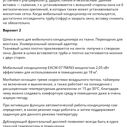
устойчив к ультрафиолету, ударостойкий и безопасный. Данная
вставка — съёмная, т.к. устанавливается с внешней стороны окна на 6
металлических креплений, в которых также может устанавливаться
москитная сетка. Когда мобильный кондиционер не используется,
достаточно отсоединить трубу (гофру) и закрыть окно, вставку снимать
не обязательно.
Вариант 2
Шлюз в окно для мобильного кондиционера из ткани. Переходник для
монтажа. Универсальный оконный адаптер.
Тканевый шлюз плотно приклеивается на ленте -липучке к створкам
окна. Далее в шлюз вставляется труба и плотно застегивается молния
с двух сторон.
Мобильный кондиционер EACM-07 FM/N3 мощностью 2,05 кВт
эффективен для использования в помещениях до 18 м².
Manhattan оснащен тремя скоростями воздушного потока, таймером
на включение и выключение, а также работает на охлаждение с
расширенным температурным диапазоном от 15 до 30°С, благодаря
чему можно создавать комфортную среду в помещении даже в очень
жаркую погоду.
При активации функции автоматической работы кондиционер сам
определяет, в каком режиме надо работать и затем поддерживает
заданную для данного режима температуру.
Дублирующий фронтальный дисплей позволяет всегда быть в курсе
текущей температуры в помещении.