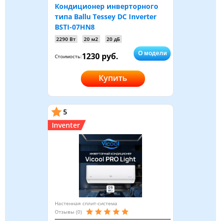
Кондиционер инверторного
типа Ballu Tessey DC Inverter
BSTI-07HN8
2290 Вт
20 м2
20 дБ
О модели
1230 руб.
Стоимость:
Купить
5
Inventer
Настенная сплит-система
Отзывы (0)