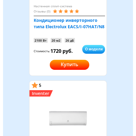
Настенная сплит-система
Отзывы (0)
Кондиционер инверторного
типа Electrolux EACS/I-07HAT/N8
2100 Вт
20 м2
26 дБ
О модели
1720 руб.
Стоимость:
Купить
5
Inventer