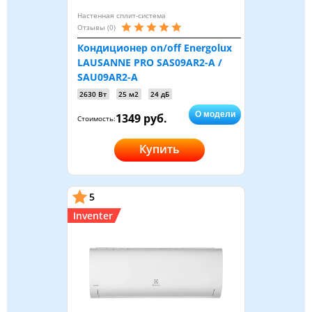
Настенная сплит-система
Отзывы (0)
Кондиционер on/off Energolux
LAUSANNE PRO SAS09AR2-A /
SAU09AR2-A
2630 Вт
25 м2
24 дБ
О модели
1349 руб.
Стоимость:
Купить
5
Inventer