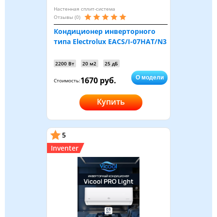
Настенная сплит-система
Отзывы (0)
Кондиционер инверторного
типа Electrolux EACS/I-07HAT/N3
2200 Вт
20 м2
25 дБ
О модели
1670 руб.
Стоимость:
Купить
5
Inventer