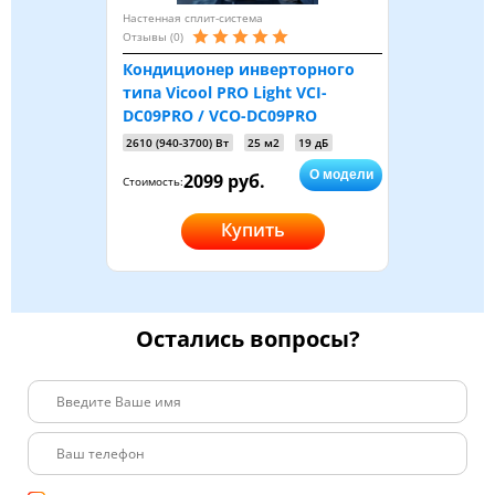
Настенная сплит-система
Отзывы (0)
Кондиционер инверторного
типа Vicool PRO Light VCI-
DC09PRO / VCO-DC09PRO
2610 (940-3700) Вт
25 м2
19 дБ
О модели
2099 руб.
Стоимость:
Купить
Остались вопросы?