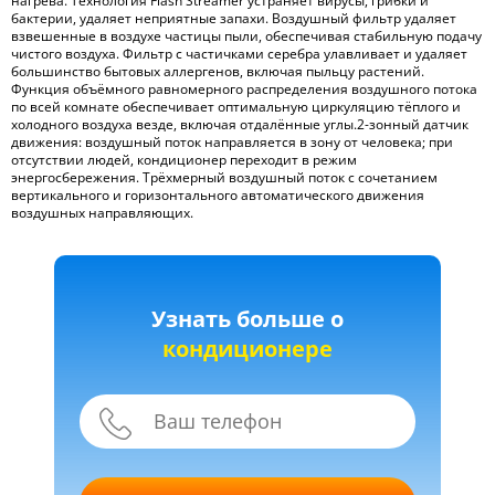
нагрева. Технология Flash Streamer устраняет вирусы, грибки и
бактерии, удаляет неприятные запахи. Воздушный фильтр удаляет
взвешенные в воздухе частицы пыли, обеспечивая стабильную подачу
чистого воздуха. Фильтр с частичками серебра улавливает и удаляет
большинство бытовых аллергенов, включая пыльцу растений.
Функция объёмного равномерного распределения воздушного потока
по всей комнате обеспечивает оптимальную циркуляцию тёплого и
холодного воздуха везде, включая отдалённые углы.2-зонный датчик
движения: воздушный поток направляется в зону от человека; при
отсутствии людей, кондиционер переходит в режим
энергосбережения. Трёхмерный воздушный поток с сочетанием
вертикального и горизонтального автоматического движения
воздушных направляющих.
Узнать больше о
кондиционере