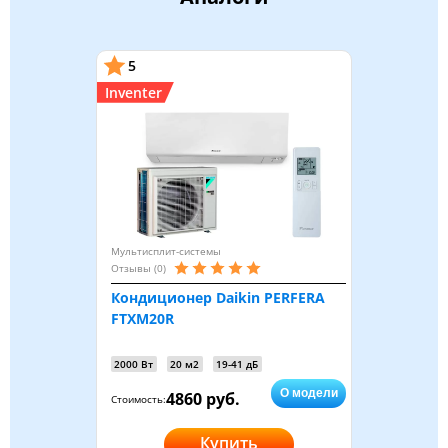
5
Inventer
Мультисплит-системы
Отзывы (0)
Кондиционер Daikin PERFERA
FTXM20R
2000 Вт
20 м2
19-41 дБ
О модели
4860 руб.
Стоимость:
Купить