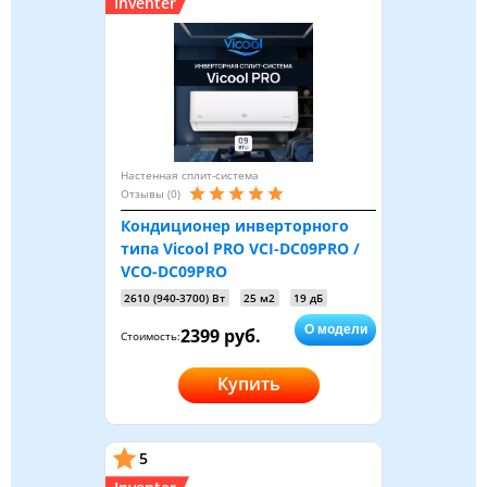
Inventer
Настенная сплит-система
Отзывы (0)
Кондиционер инверторного
типа Vicool PRO VCI-DC09PRO /
VCO-DC09PRO
2610 (940-3700) Вт
25 м2
19 дБ
О модели
2399 руб.
Стоимость:
Купить
5