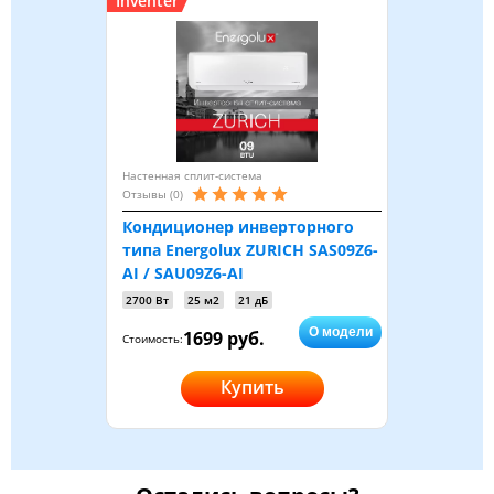
Inventer
Настенная сплит-система
Отзывы (0)
Кондиционер инверторного
типа Energolux ZURICH SAS09Z6-
AI / SAU09Z6-AI
2700 Вт
25 м2
21 дБ
О модели
1699 руб.
Стоимость:
Купить