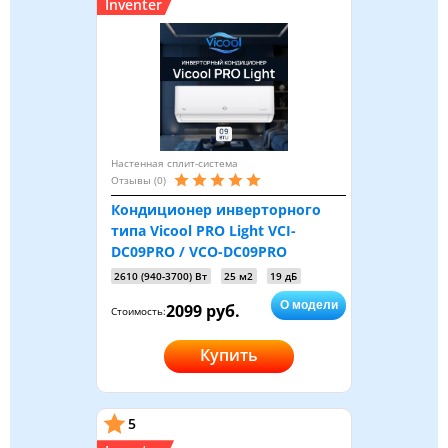
Inventer
Настенная сплит-система
Отзывы (0)
Кондиционер инверторного
типа Vicool PRO Light VCI-
DC09PRO / VCO-DC09PRO
2610 (940-3700) Вт
25 м2
19 дБ
О модели
2099 руб.
Стоимость:
Купить
5