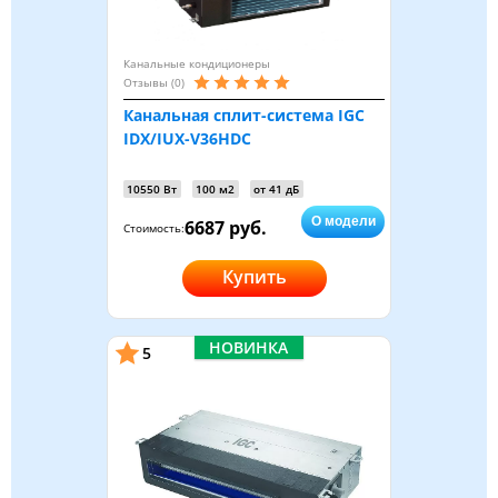
Канальные кондиционеры
Отзывы (0)
Канальная сплит-система IGC
IDX/IUX-V36HDC
10550 Вт
100 м2
от 41 дБ
О модели
6687 руб.
Стоимость:
Купить
НОВИНКА
5