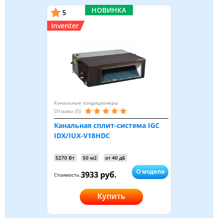
НОВИНКА
5
Inventer
Канальные кондиционеры
Отзывы (0)
Канальная сплит-система IGC
IDX/IUX-V18HDC
5270 Вт
50 м2
от 40 дБ
О модели
3933 руб.
Стоимость:
Купить