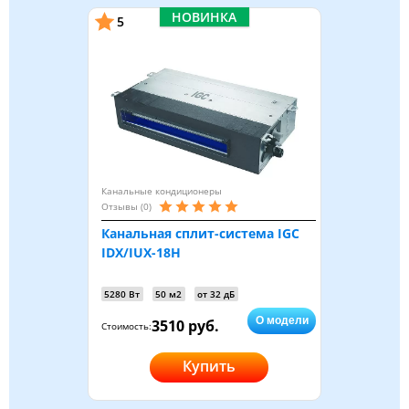
НОВИНКА
5
Канальные кондиционеры
Отзывы (0)
Канальная сплит-система IGC
IDX/IUX-18H
5280 Вт
50 м2
от 32 дБ
О модели
3510 руб.
Стоимость:
Купить