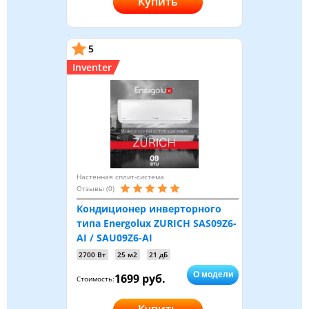
Купить
5
Inventer
Настенная сплит-система
Отзывы (0)
Кондиционер инверторного
типа Energolux ZURICH SAS09Z6-
AI / SAU09Z6-AI
2700 Вт
25 м2
21 дБ
О модели
1699 руб.
Стоимость: