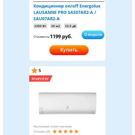
Кондиционер on/off Energolux
LAUSANNE PRO SAS07AR2-A /
SAU07AR2-A
2350 Вт
20 м2
23,5 дБ
О модели
1199 руб.
Стоимость:
Купить
5
Inventer
Настенная сплит-система
Отзывы (0)