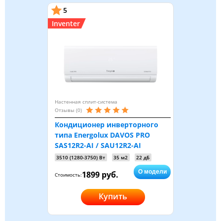
5
Inventer
Настенная сплит-система
Отзывы (0)
Кондиционер инверторного
типа Energolux DAVOS PRO
SAS12R2-AI / SAU12R2-AI
3510 (1280-3750) Вт
35 м2
22 дБ
О модели
1899 руб.
Стоимость:
Купить