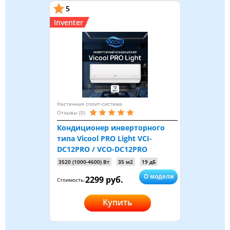
5
Inventer
Настенная сплит-система
Отзывы (0)
Кондиционер инверторного
типа Vicool PRO Light VCI-
DC12PRO / VCO-DC12PRO
3520 (1000-4600) Вт
35 м2
19 дБ
О модели
2299 руб.
Стоимость:
Купить