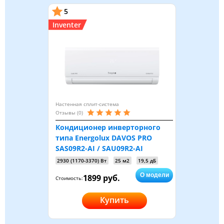
5
Inventer
Настенная сплит-система
Отзывы (0)
Кондиционер инверторного
типа Energolux DAVOS PRO
SAS09R2-AI / SAU09R2-AI
2930 (1170-3370) Вт
25 м2
19,5 дБ
О модели
1899 руб.
Стоимость:
Купить