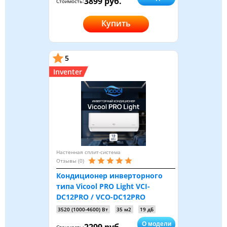
3899 руб.
Стоимость:
Купить
5
Inventer
Настенная сплит-система
Отзывы (0)
Кондиционер инверторного
типа Vicool PRO Light VCI-
DC12PRO / VCO-DC12PRO
3520 (1000-4600) Вт
35 м2
19 дБ
О модели
2299 руб.
Стоимость: