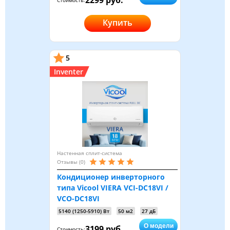
Купить
5
Inventer
Настенная сплит-система
Отзывы (0)
Кондиционер инверторного
типа Vicool VIERA VCI-DC18VI /
VCO-DC18VI
5140 (1250-5910) Вт
50 м2
27 дБ
О модели
3199 руб.
Стоимость: