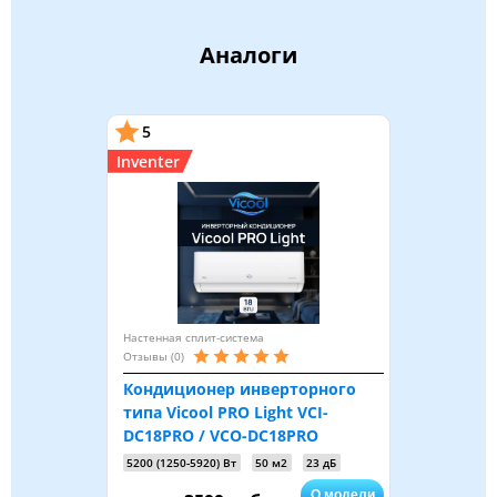
Аналоги
5
Inventer
Настенная сплит-система
Отзывы (0)
Кондиционер инверторного
типа Vicool PRO Light VCI-
DC18PRO / VCO-DC18PRO
5200 (1250-5920) Вт
50 м2
23 дБ
О модели