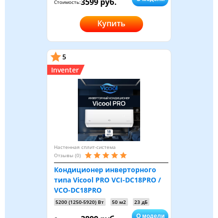
3599 руб.
Стоимость:
Купить
5
Inventer
Настенная сплит-система
Отзывы (0)
Кондиционер инверторного
типа Vicool PRO VCI-DC18PRO /
VCO-DC18PRO
5200 (1250-5920) Вт
50 м2
23 дБ
О модели