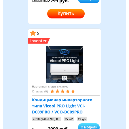
2299 руб.
Стоимость:
Купить
5
Inventer
Настенная сплит-система
Отзывы (0)
Кондиционер инверторного
типа Vicool PRO Light VCI-
DC09PRO / VCO-DC09PRO
2610 (940-3700) Вт
25 м2
19 дБ
О модели
2099 руб.
Стоимость: