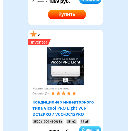
1899 руб.
Стоимость:
Купить
5
Inventer
Настенная сплит-система
Отзывы (0)
Кондиционер инверторного
типа Vicool PRO Light VCI-
DC12PRO / VCO-DC12PRO
3520 (1000-4600) Вт
35 м2
19 дБ
О модели