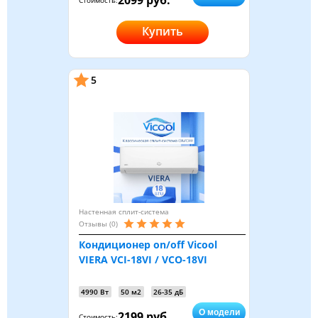
Купить
5
Настенная сплит-система
Отзывы (0)
Кондиционер on/off Vicool
VIERA VCI-18VI / VCO-18VI
4990 Вт
50 м2
26-35 дБ
О модели
2199 руб.
Стоимость: