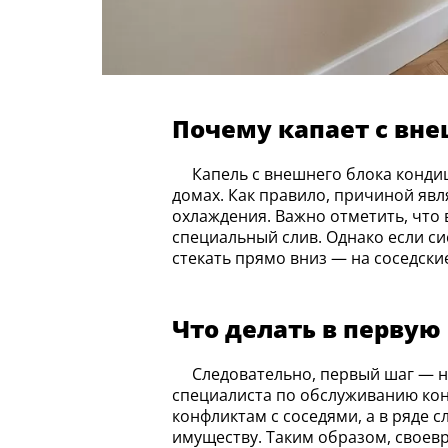
Почему капает с вн
Капель с внешнего блока кондиционера на козырёк соседа снизу — распространённая проблема в многоквартирных
домах. Как правило, причиной яв
охлаждения. Важно отметить, что 
специальный слив. Однако если с
стекать прямо вниз — на соседски
Что делать в первую
Следовательно, первый шаг — не игнорировать ситуацию и не ждать, пока сосед подаст жалобу. Необходимо вызвать
специалиста по обслуживанию кон
конфликтам с соседями, а в ряде 
имуществу. Таким образом, своев