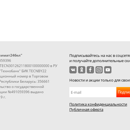
лимат24бел"
Подписывайтесь на нас в соцсетя
059396
и получайте дополнительные ски
3TECN30126211800100000000 в РУ
"Технобанк" БИК TECNBY22
ационный номер в Торговом
Новости и акции только для свои
Республики Беларусь: 356661
ьство о государственной
ации №491059396 выдано
Подпи
9 г.
Политика конфиденциальности
Публичная оферта