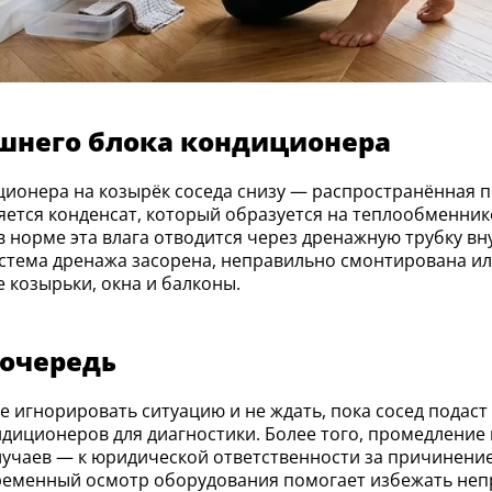
ешнего блока кондиционера
ляется конденсат, который образуется на теплообменни
в норме эта влага отводится через дренажную трубку в
истема дренажа засорена, неправильно смонтирована ил
е козырьки, окна и балконы.
 очередь
диционеров для диагностики. Более того, промедление
случаев — к юридической ответственности за причинени
ременный осмотр оборудования помогает избежать непр