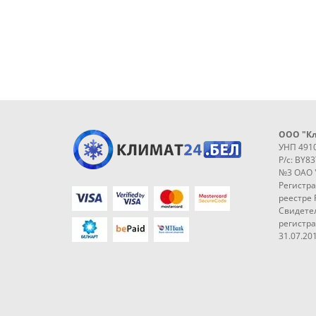
ООО "К
УНП 491
Р/с: BY8
№3 ОАО 
Регистр
реестре 
Свидетел
регистр
31.07.201