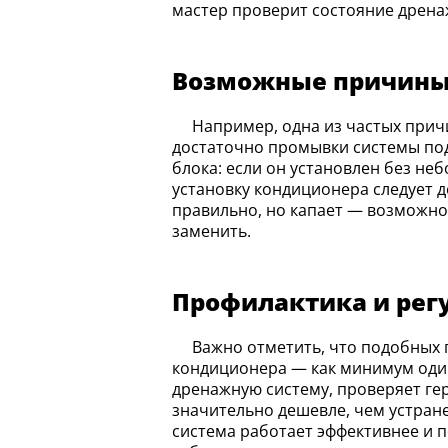
мастер проверит состояние дрена
Возможные причины 
Например, одна из частых причин — засор дренажной трубки грязью, водорослями или насекомыми. В таком случае
достаточно промывки системы по
блока: если он установлен без не
установку кондиционера следует 
правильно, но капает — возможно,
заменить.
Профилактика и рег
Важно отметить, что подобных проблем можно легко избежать при регулярном техническом обслуживании
кондиционера — как минимум один 
дренажную систему, проверяет ге
значительно дешевле, чем устран
система работает эффективнее и 