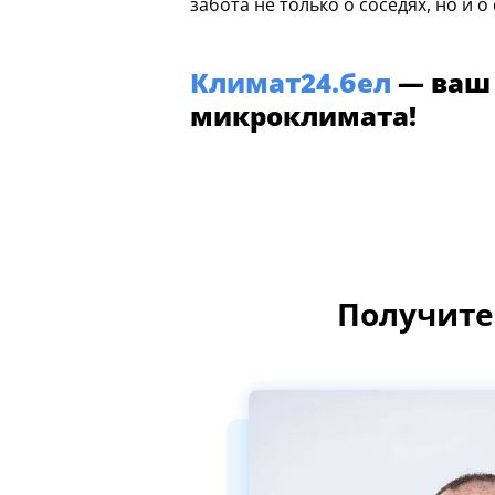
забота не только о соседях, но и 
Климат24.бел
— ваш 
микроклимата!
Получите