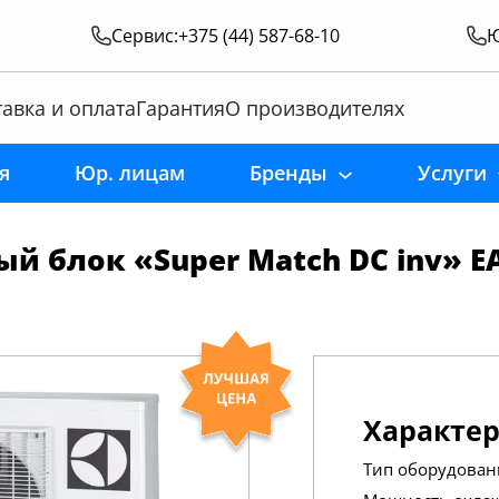
Сервис:
+375 (44) 587-68-10
Ю
авка и оплата
Гарантия
О производителях
я
Юр. лицам
Бренды
Услуги
 блок «Super Match DC inv» EAC
Характе
Тип оборудован