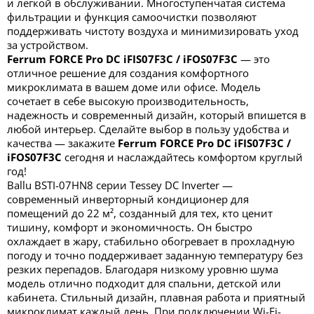
и легкой в обслуживании. Многоступенчатая система
фильтрации и функция самоочистки позволяют
поддерживать чистоту воздуха и минимизировать уход
за устройством.
Ferrum FORCE Pro DC iFIS07F3C / iFOS07F3C
— это
отличное решение для создания комфортного
микроклимата в вашем доме или офисе. Модель
сочетает в себе высокую производительность,
надежность и современный дизайн, который впишется в
любой интерьер. Сделайте выбор в пользу удобства и
качества — закажите
Ferrum FORCE Pro DC iFIS07F3C /
iFOS07F3C
сегодня и наслаждайтесь комфортом круглый
год!
Ballu BSTI-07HN8 серии Tessey DC Inverter —
современный инверторный кондиционер для
помещений до 22 м², созданный для тех, кто ценит
тишину, комфорт и экономичность. Он быстро
охлаждает в жару, стабильно обогревает в прохладную
погоду и точно поддерживает заданную температуру без
резких перепадов. Благодаря низкому уровню шума
модель отлично подходит для спальни, детской или
кабинета. Стильный дизайн, плавная работа и приятный
микроклимат каждый день. При подключении Wi-Fi-