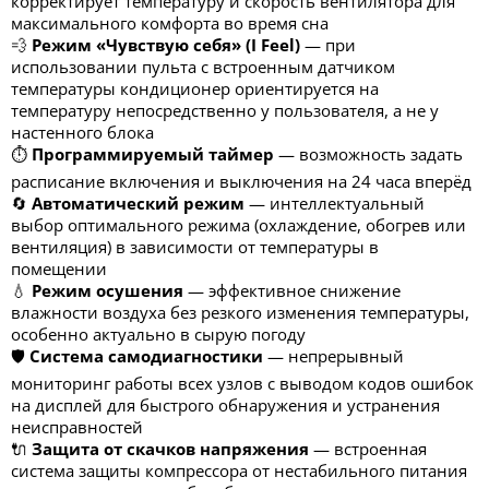
корректирует температуру и скорость вентилятора для
максимального комфорта во время сна
💨
Режим «Чувствую себя» (I Feel)
— при
использовании пульта с встроенным датчиком
температуры кондиционер ориентируется на
температуру непосредственно у пользователя, а не у
настенного блока
⏱️
Программируемый таймер
— возможность задать
расписание включения и выключения на 24 часа вперёд
🔄
Автоматический режим
— интеллектуальный
выбор оптимального режима (охлаждение, обогрев или
вентиляция) в зависимости от температуры в
помещении
💧
Режим осушения
— эффективное снижение
влажности воздуха без резкого изменения температуры,
особенно актуально в сырую погоду
🛡️
Система самодиагностики
— непрерывный
мониторинг работы всех узлов с выводом кодов ошибок
на дисплей для быстрого обнаружения и устранения
неисправностей
🔌
Защита от скачков напряжения
— встроенная
система защиты компрессора от нестабильного питания