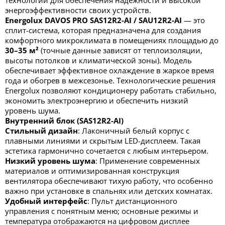
технологий для обеспечения надёжности и высокой
энергоэффективности своих устройств.
Energolux DAVOS PRO SAS12R2-AI / SAU12R2-AI
— это
сплит-система, которая предназначена для создания
комфортного микроклимата в помещениях площадью до
30–35 м²
(точные данные зависят от теплоизоляции,
высоты потолков и климатической зоны). Модель
обеспечивает эффективное охлаждение в жаркое время
года и обогрев в межсезонье. Технологические решения
Energolux позволяют кондиционеру работать стабильно,
экономить электроэнергию и обеспечить низкий
уровень шума.
Внутренний блок (SAS12R2-AI)
Стильный дизайн
: Лаконичный белый корпус с
плавными линиями и скрытым LED-дисплеем. Такая
эстетика гармонично сочетается с любым интерьером.
Низкий уровень шума
: Применение современных
материалов и оптимизированная конструкция
вентилятора обеспечивают тихую работу, что особенно
важно при установке в спальнях или детских комнатах.
Удобный интерфейс
: Пульт дистанционного
управления с понятным меню; основные режимы и
температура отображаются на цифровом дисплее