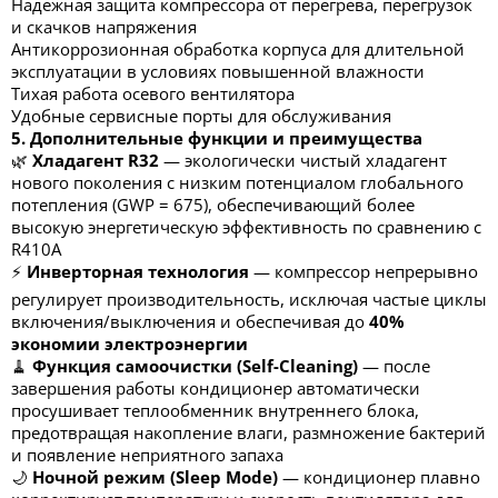
Надёжная защита компрессора от перегрева, перегрузок
и скачков напряжения
Антикоррозионная обработка корпуса для длительной
эксплуатации в условиях повышенной влажности
Тихая работа осевого вентилятора
Удобные сервисные порты для обслуживания
5. Дополнительные функции и преимущества
🌿
Хладагент R32
— экологически чистый хладагент
нового поколения с низким потенциалом глобального
потепления (GWP = 675), обеспечивающий более
высокую энергетическую эффективность по сравнению с
R410A
⚡
Инверторная технология
— компрессор непрерывно
регулирует производительность, исключая частые циклы
включения/выключения и обеспечивая до
40%
экономии электроэнергии
🧹
Функция самоочистки (Self-Cleaning)
— после
завершения работы кондиционер автоматически
просушивает теплообменник внутреннего блока,
предотвращая накопление влаги, размножение бактерий
и появление неприятного запаха
🌙
Ночной режим (Sleep Mode)
— кондиционер плавно