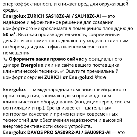
энергоэффективность и снижает вред для окружающей
среды.
Energolux ZURICH SAS18Z6-AI / SAU18Z6-AI
— это
надёжное и эффективное решение для создания
комфортного микроклимата в помещениях площадью до
50
м²
. Высокая производительность, современный
дизайн и экономичность делают эту модель отличным
выбором для дома, офиса или коммерческого
помещения.
📞
Оформите заказ прямо сейчас
у официального
дилера
Energolux
или на сайте вашего поставщика
климатической техники. ✅ Ощутите премиальный
комфорт с серией
ZURICH от Energolux
! 💙❄️🔥
Energolux
— международная компания швейцарского
происхождения, занимающаяся производством
климатического оборудования (кондиционеров, систем
вентиляции и пр.). Бренд известен тщательным
контролем качества и применением современных
технологий для обеспечения надёжности и высокой
энергоэффективности своих устройств.
Energolux DAVOS PRO SAS09R2-AI / SAU09R2-AI
— это