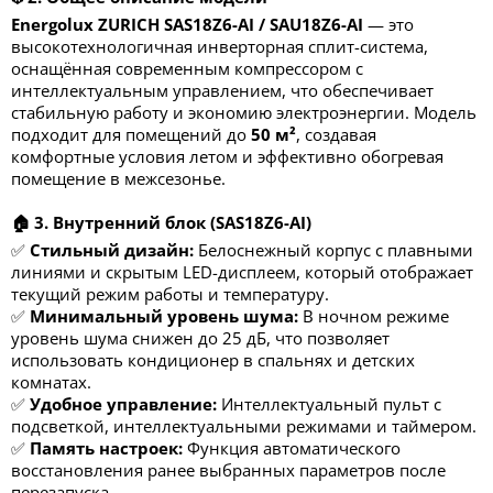
Energolux ZURICH SAS18Z6-AI / SAU18Z6-AI
— это
высокотехнологичная инверторная сплит-система,
оснащённая современным компрессором с
интеллектуальным управлением, что обеспечивает
стабильную работу и экономию электроэнергии. Модель
подходит для помещений до
50
м²
, создавая
комфортные условия летом и эффективно обогревая
помещение в межсезонье.
🏠 3. Внутренний блок (SAS18Z6-AI)
✅
Стильный дизайн:
Белоснежный корпус с плавными
линиями и скрытым LED-дисплеем, который отображает
текущий режим работы и температуру.
✅
Минимальный уровень шума:
В ночном режиме
уровень шума снижен до
25 дБ
, что позволяет
использовать кондиционер в спальнях и детских
комнатах.
✅
Удобное управление:
Интеллектуальный пульт с
подсветкой, интеллектуальными режимами и таймером.
✅
Память настроек:
Функция автоматического
восстановления ранее выбранных параметров после
перезапуска.