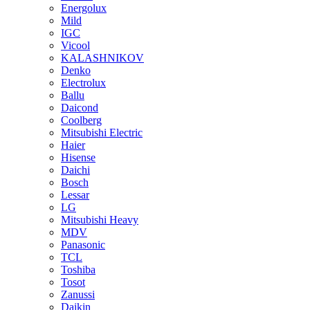
Energolux
Mild
IGC
Vicool
KALASHNIKOV
Denko
Electrolux
Ballu
Daicond
Coolberg
Mitsubishi Electric
Haier
Hisense
Daichi
Bosch
Lessar
LG
Mitsubishi Heavy
MDV
Panasonic
TCL
Toshiba
Tosot
Zanussi
Daikin