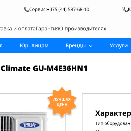
Сервис:
+375 (44) 587-68-10
Ю
авка и оплата
Гарантия
О производителях
я
Юр. лицам
Бренды
Услуги
 Climate GU-M4E36HN1
Характе
Тип оборудован