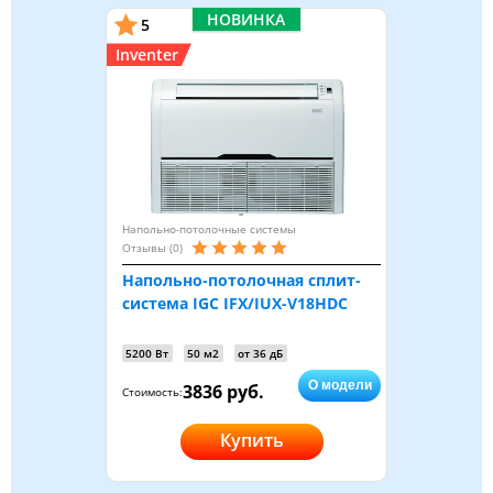
НОВИНКА
5
Inventer
Напольно-потолочные системы
Отзывы (0)
Напольно-потолочная сплит-
система IGC IFX/IUX-V18HDC
5200 Вт
50 м2
от 36 дБ
О модели
3836 руб.
Стоимость:
Купить