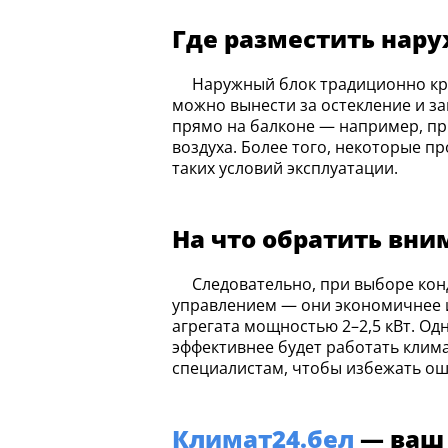
Где разместить нар
Наружный блок традиционно крепится на внешней стене здания. Таким образом, при наличии застеклённого балкона его
можно вынести за остекление и з
прямо на балконе — например, пр
воздуха. Более того, некоторые 
таких условий эксплуатации.
На что обратить вни
Следовательно, при выборе кондиционера для балкона стоит отдавать предпочтение моделям с инверторным
управлением — они экономичнее и
агрегата мощностью 2–2,5 кВт. Од
эффективнее будет работать клим
специалистам, чтобы избежать ош
Климат24.бел
— ваш 