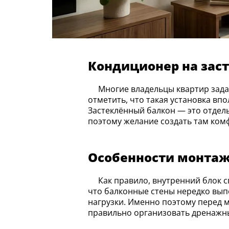
Кондиционер на заст
Многие владельцы квартир задаются вопросом: можно ли установить кондиционер на застеклённом балконе? Важно
отметить, что такая установка вп
Застеклённый балкон — это отдель
поэтому желание создать там ко
Особенности монтаж
Как правило, внутренний блок сплит-системы размещается непосредственно на стене балкона. Однако следует учитывать,
что балконные стены нередко вып
нагрузки. Именно поэтому перед 
правильно организовать дренажны