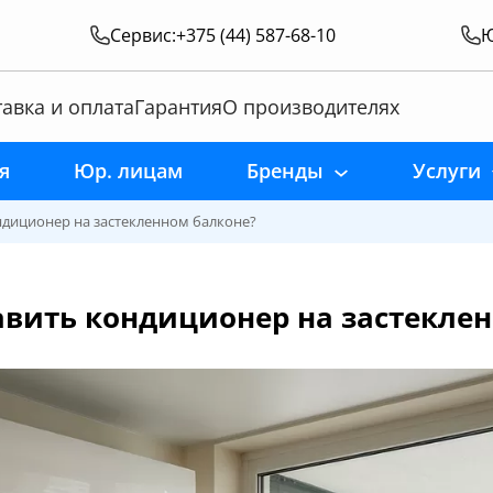
Сервис:
+375 (44) 587-68-10
Ю
авка и оплата
Гарантия
О производителях
я
Юр. лицам
Бренды
Услуги
ндиционер на застекленном балконе?
вить кондиционер на застекле