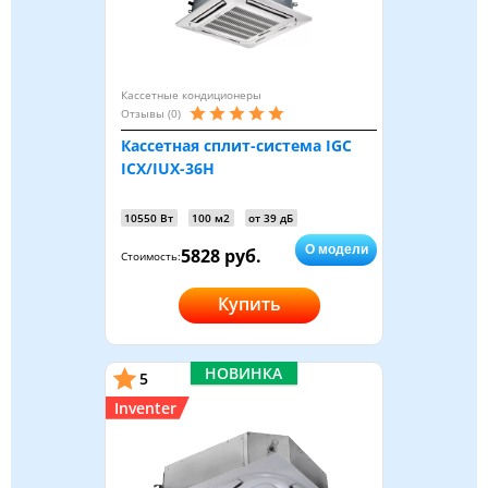
Кассетные кондиционеры
Отзывы (0)
Кассетная сплит-система IGC
ICX/IUX-36H
10550 Вт
100 м2
от 39 дБ
О модели
5828 руб.
Стоимость:
Купить
НОВИНКА
5
Inventer