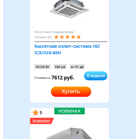
Кассетные кондиционеры
Отзывы (0)
Кассетная сплит-система IGC
ICX/IUX-60H
16120 Вт
160 м2
от 41 дБ
О модели
7612 руб.
Стоимость:
Купить
НОВИНКА
5
Inventer