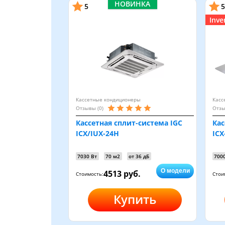
НОВИНКА
5
5
Inve
Кассетные кондиционеры
Касс
Отзывы (0)
Отзы
Кассетная сплит-система IGC
Кас
ICX/IUX-24H
ICX
7030 Вт
70 м2
от 36 дБ
700
О модели
4513 руб.
Стоимость:
Стои
Купить