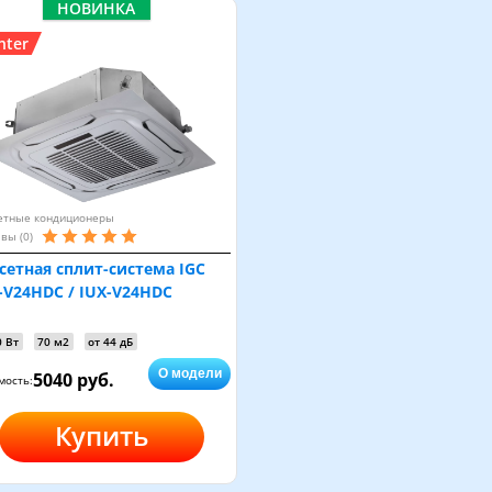
НОВИНКА
nter
етные кондиционеры
вы (0)
сетная сплит-система IGC
-V24HDC / IUX-V24HDC
0 Вт
70 м2
от 44 дБ
О модели
5040 руб.
мость:
Купить