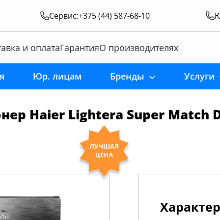
Сервис:
+375 (44) 587-68-10
Ю
авка и оплата
Гарантия
О производителях
я
Юр. лицам
Бренды
Услуги
р Haier Lightera Super Match D
Характе