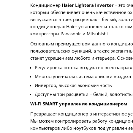
Кондиционер
Haier Lightera Inverter
– это о
который обеспечивает очень качественное о
выпускается в трех расцветках – белый, золот
кондиционерах Haier установлены только са
компрессоры Panasonic и Mitsubishi.
Основным преимуществом данного кондицион
пользовательских функций, а также элегантн
станет украшением любого интерьера. Основ
Регулировка потока воздуха во всех напра
Многоступенчатая система очистки воздуха
Инвертор, высокая экономичность
Доступны три расцветки – белый, золотист
WI-FI SMART управление кондиционером
Превращает кондиционер в интерактивное устр
Мы можем контролировать работу кондицио
компьютеров либо ноутбуков под управление