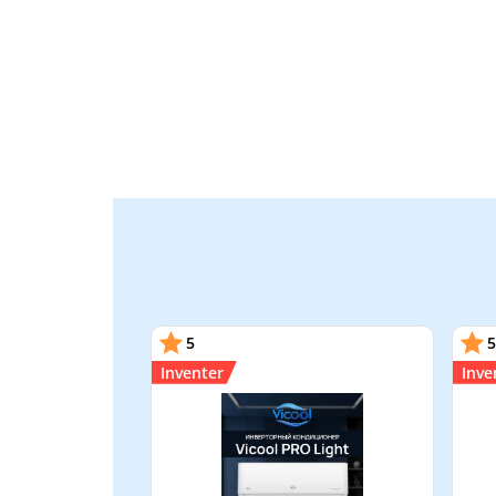
5
5
Inventer
Inve