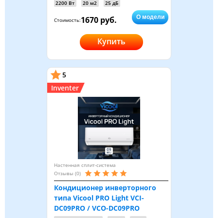
2200 Вт
20 м2
25 дБ
О модели
1670 руб.
Стоимость:
Купить
5
Inventer
Настенная сплит-система
Отзывы (0)
Кондиционер инверторного
типа Vicool PRO Light VCI-
DC09PRO / VCO-DC09PRO