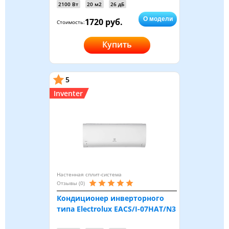
2100 Вт
20 м2
26 дБ
О модели
1720 руб.
Стоимость:
Купить
5
Inventer
Настенная сплит-система
Отзывы (0)
Кондиционер инверторного
типа Electrolux EACS/I-07HAT/N3