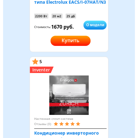
типа Electrolux EACS/I-07HAT/N3
2200 Вт
20 м2
25 дБ
О модели
1670 руб.
Стоимость:
Купить
5
Inventer
Настенная сплит-система
Отзывы (0)
Кондиционер инверторного