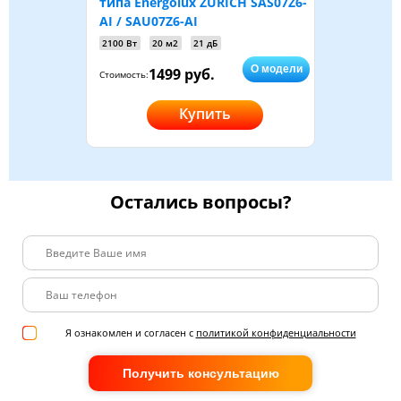
типа Energolux ZURICH SAS07Z6-
AI / SAU07Z6-AI
2100 Вт
20 м2
21 дБ
О модели
1499 руб.
Стоимость:
Купить
Остались вопросы?
Я ознакомлен и согласен с
политикой конфиденциальности
Получить консультацию