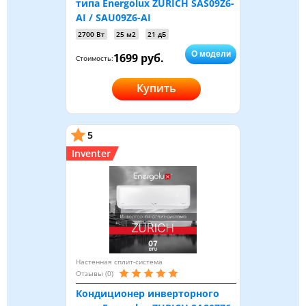
типа Energolux ZURICH SAS09Z6-
AI / SAU09Z6-AI
2700 Вт
25 м2
21 дБ
О модели
1699 руб.
Стоимость:
Купить
5
Inventer
Настенная сплит-система
Отзывы (0)
Кондиционер инверторного