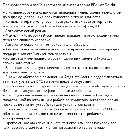
Преимущества и особенности сплит-систем серии PEAK от Daichi:
– В компрессорах используются передовые инверторные технологии,
дающие существенные преимущества в экономичности.
– Кондиционер может управляться удаленно через интернет или
локальную сеть через «облако Даичи» со смартфона, ПК.
– Автоматический режим
– Функция «Комфортный сон» предотвращает переохлаждение или
перегрев спящего человека.
– Автоматическое качание горизонтальной заслонки.
– Автоматическое изменение скорости вращения вентилятора для
поддержания стабильной температуры.
– Установка минимального уровня шума внутреннего блока для
спокойного отдыха.
– Заданная температура поддерживается в месте нахождения
дистанционного пульта.
– В режиме обогрева в помещении будет стабильно поддерживаться
температура выше 0 °С во время вашего отсутствия.
– Размораживание наружного блока длится строго необходимое время
без снижения уровня комфорта в режиме обогрева.
– В корпусе внутреннего блока плесень не образуется благодаря
продуманной конструкции и работе вентилятора некоторое время
после выключения устройства для устранения влаги.
– Высокая сезонная энергоэффективность класса «А++» и «А+++»
обеспечит значительное снижение годового потребления
электроэнергии.
– Программное обеспечение Soft Start ограничивает пусковой ток
компрессора в целях снижения нагрузки на энергосистему.