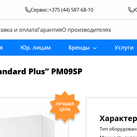
Сервис:
+375 (44) 587-68-10
Ю
авка и оплата
Гарантия
О производителях
я
Юр. лицам
Бренды
Услуги
ndard Plus” PM09SP
Характе
Тип оборудован