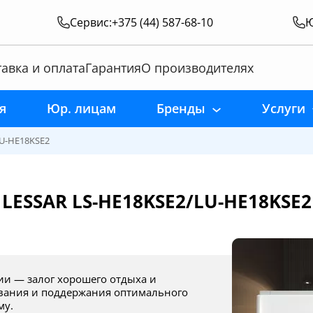
Сервис:
+375 (44) 587-68-10
Ю
авка и оплата
Гарантия
О производителях
я
Юр. лицам
Бренды
Услуги
LU-HE18KSE2
LESSAR LS-HE18KSE2/LU-HE18KSE2
ования и поддержания оптимального
му.