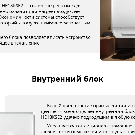
но охладит или нагреет воздух, не
 Экономичности системы способствует
который к тому же наиболее безопасным
бщее впечатление.
Внутренний блок
Белый цвет, строгие прямые линии и стильный серебристый знак бренда в
центре — все это делает внутренний блок
HE18KSE2 удачно подходящим в любую к
Управляется кондиционер с помощью пульта дистанционного управления. Из
любой точки помещения можно установи