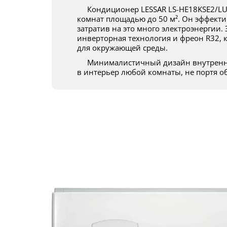
Кондиционер LESSAR LS-HE18KSE2/LU-HE18KSE2 — отличное решение для
комнат площадью до 50 м². Он эффектив
затратив на это много электроэнергии.
инверторная технология и фреон R32, 
для окружающей среды.
Минималистичный дизайн внутреннего блока позволяет вписать устройство
в интерьер любой комнаты, не портя о