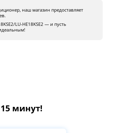
ев.
 идеальным!
15 минут!