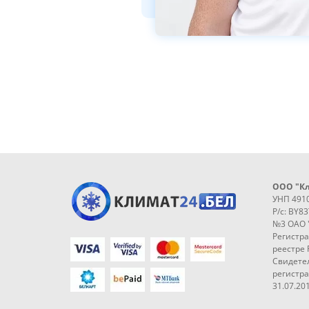
ООО "К
УНП 491
Р/с: BY8
№3 ОАО 
Регистр
реестре 
Свидетел
регистр
31.07.201