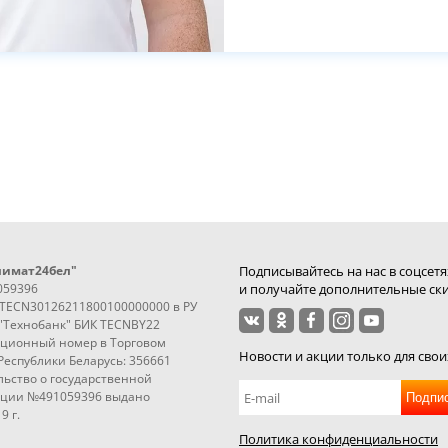
лимат24бел"
Подписывайтесь на нас в соцсетя
059396
и получайте дополнительные ски
3TECN30126211800100000000 в РУ
"Технобанк" БИК TECNBY22
ационный номер в Торговом
Новости и акции только для свои
Республики Беларусь: 356661
ьство о государственной
ации №491059396 выдано
Подпи
9 г.
Политика конфиденциальности