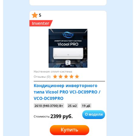
5
Inventer
Настенная сплит-система
Отзывы (0)
Кондиционер инверторного
типа Vicool PRO VCI-DC09PRO /
VCO-DC09PRO
2610 (940-3700) Вт
25 м2
19 дБ
О модели
2399 руб.
Стоимость:
Купить