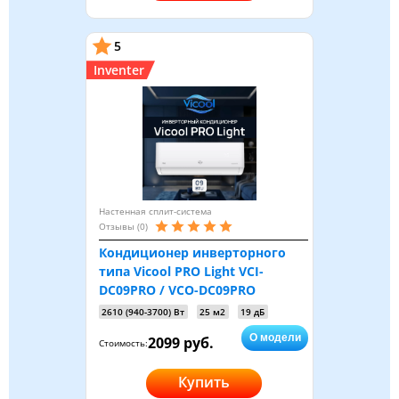
5
Inventer
Настенная сплит-система
Отзывы (0)
Кондиционер инверторного
типа Vicool PRO Light VCI-
DC09PRO / VCO-DC09PRO
2610 (940-3700) Вт
25 м2
19 дБ
О модели
2099 руб.
Стоимость:
Купить