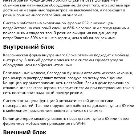
Инверторный кондиционер DAIKIN служит в разы дольше, чем
обычное климатическое оборудование. За счет того, что система при
достижении заданных параметров не выключается, а переходит в
режим пониженного потребления энергии.
Система работает на экологичном фреоне R32, снижающем
воздействие на озоновый слой на 68% в сравнении с предыдущими
поколениями хладагентов. В режиме ожидания кондиционер
потребляет на 80% меньше энергии, чем в обычном режиме.
Внутренний блок
Классическая форма внутреннего блока отлично подходит к любому
интерьеру. А легкий доступ к элементам системы сделает уход за
оборудованием необременительным.
Вертикальные жалюзи, благодаря функции автоматического качания,
равномерно распределяют потоки воздуха во всему помещению.
Кондиционер умеет запоминать настройки. Если в доме произошло
отключение электроэнергии, то сплит-система при поступлении тока в
сеть восстановит заданный прежде режим.
Система оснащена функцией автоматической диагностики
неисправностей. Так при нарушении работы на дисплее пульта ДУ или
в мобильном приложении появится значок о поломке.
Кондиционером можно управлять посредством пульта ДУ или через
фирменное мобильное приложение по Wi-Fi.
Внешний блок