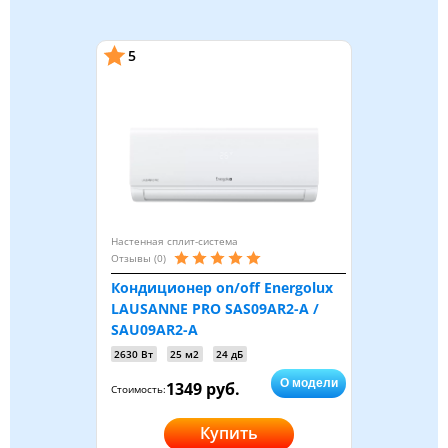
5
Настенная сплит-система
Отзывы (0)
Кондиционер on/off Energolux
LAUSANNE PRO SAS09AR2-A /
SAU09AR2-A
2630 Вт
25 м2
24 дБ
О модели
1349 руб.
Стоимость:
Купить